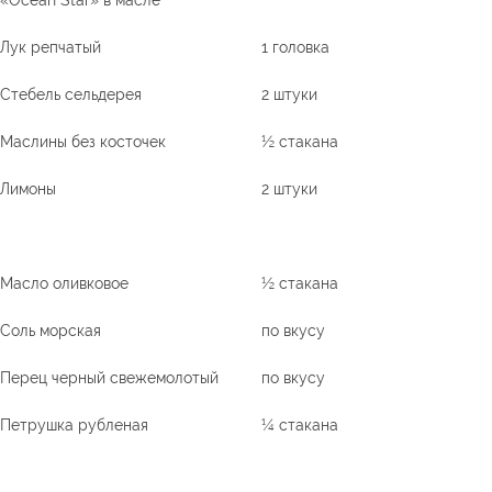
«Ocean Star» в масле
Лук репчатый
1 головка
Стебель сельдерея
2 штуки
Маслины без косточек
½ стакана
Лимоны
2 штуки
Масло оливковое
½ стакана
Соль морская
по вкусу
Перец черный свежемолотый
по вкусу
Петрушка рубленая
¼ стакана