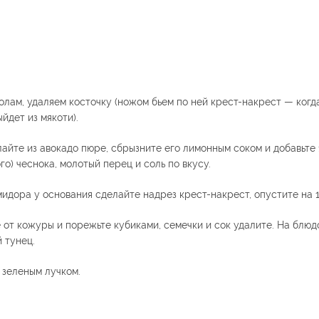
олам, удаляем косточку (ножом бьем по ней крест-накрест — когда
йдет из мякоти).
айте из авокадо пюре, сбрызните его лимонным соком и добавьте 
го) чеснока, молотый перец и соль по вкусу.
мидора у основания сделайте надрез крест-накрест, опустите на 
е от кожуры и порежьте кубиками, семечки и сок удалите. На блю
 тунец.
 зеленым лучком.