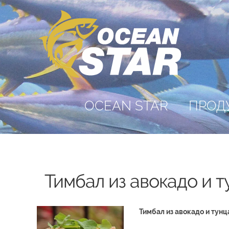
OCEAN STAR
ПРОД
Тимбал из авокадо и т
Тимбал из авокадо и тунц