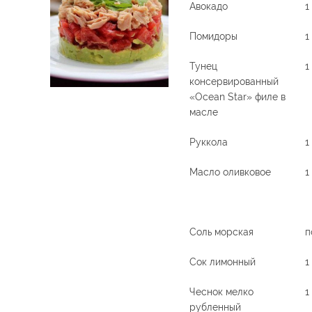
Авокадо
1
Помидоры
1
Тунец
1
консервированный
«Ocean Star» филе в
масле
Руккола
1
Масло оливковое
1
Соль морская
п
Сок лимонный
1
Чеснок мелко
1
рубленный