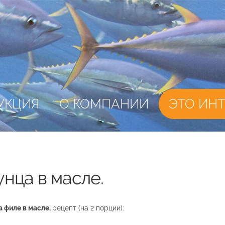
УКЦИЯ
О КОМПАНИИ
ЭТО ИН
унца в масле.
а филе в масле,
рецепт (на 2 порции):