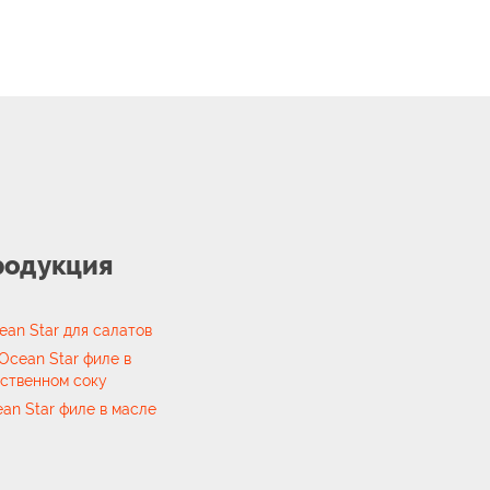
родукция
ean Star для салатов
Ocean Star филе в
ственном соку
an Star филе в масле