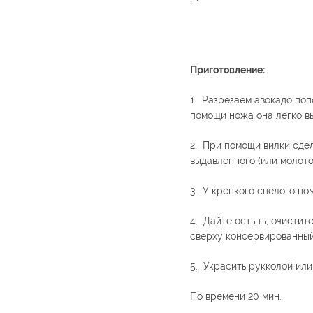
Приготовление:
1. Разрезаем авокадо поп
помощи ножа она легко вы
2. При помощи вилки сдел
выдавленного (или молото
3. У крепкого спелого по
4. Дайте остыть, очистит
сверху консервированный
5. Украсить рукколой или
По времени 20 мин.